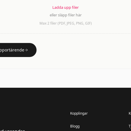
Ladda upp filer
eller släpp filer här
Max 2 filer (PDF, JPEG, PNG, GIF)
upportärende
Kopplingar
K
Blogg
T