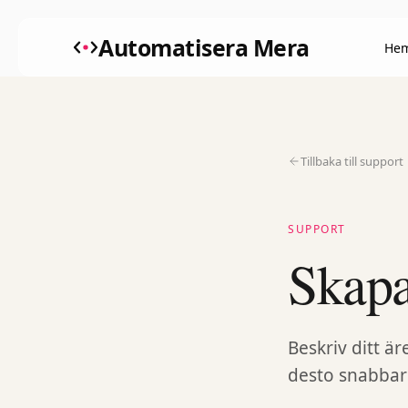
Automatisera Mera
He
Tillbaka till support
SUPPORT
Skapa
Beskriv ditt ä
desto snabbare