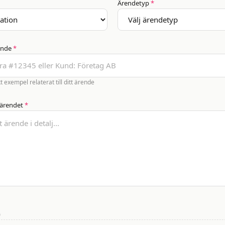
Ärendetyp
*
ende
*
t exempel relaterat till ditt ärende
 ärendet
*
)