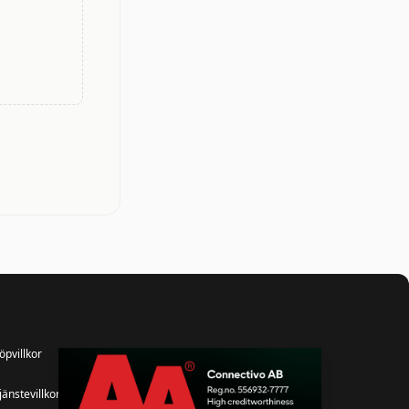
öpvillkor
jänstevillkor