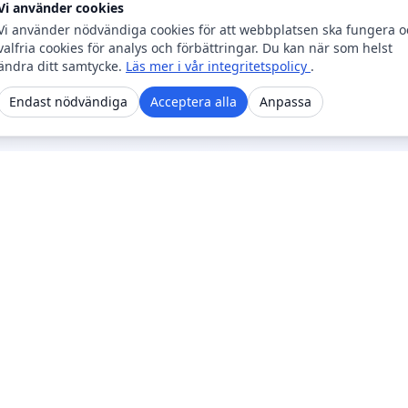
Vi använder cookies
Vi använder nödvändiga cookies för att webbplatsen ska fungera o
valfria cookies för analys och förbättringar. Du kan när som helst
ändra ditt samtycke.
Läs mer i vår integritetspolicy
.
Endast nödvändiga
Acceptera alla
Anpassa
Kopplingar
K
Blogg
T
ed varandra.
FAQ
I