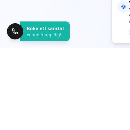
🍪
Boka ett samtal
Vi ringer upp dig!
Automatisera Mera
Vi håller svenska företags system pratandes m