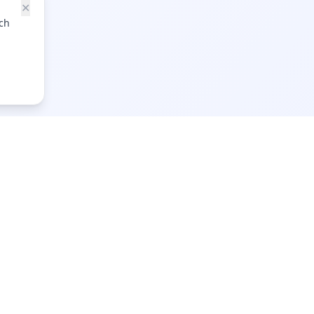
✕
ch
öpvillkor
jänstevillkor
ntegritetspolicy