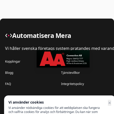
Automatisera Mera
Vi håller svenska företags system pratandes med varand
Kopplingar
Köpvillkor
Blogg
Tjänstevillkor
FAQ
Integritetspolicy
© 2025 Automatisera Mera. All rights reserved.
Vi använder cookies
✕
Cookie-inställningar
Vi använder nödvändiga cookies för att webbplatsen ska fungera
och valfria cookies för analys och förbättringar. Du kan när som